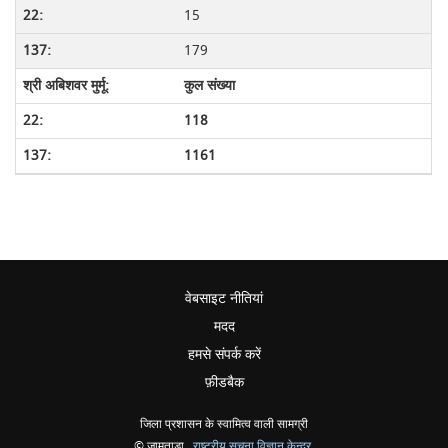
15
179
कुल संख्या
118
1161
वेबसाइट नीतियां
मदद
हमसे संपर्क करें
फ़ीडबैक
जिला प्रशासन के स्वामित्व वाली सामग्री
© जामताड़ा ,
राष्ट्रीय सूचना विज्ञान केन्द्र
,