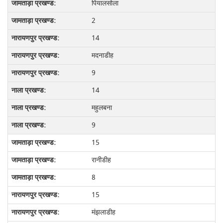
पियालसोला
2
14
मदनाडीह
9
14
महुलबना
9
15
रानीडीह
8
15
मंझलाडीह