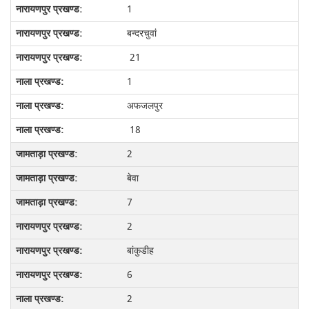
1
बन्दरचुवां
21
1
अफजलपुर
18
2
बेवा
7
2
बांकुडीह
6
2