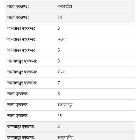
बन्दरडीहा
14
3
चलना
5
3
बोरवा
7
3
बड़ारामपुर
19
4
चन्द्राडीपा