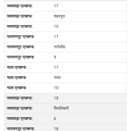
17
शहरपुरा
10
17
नारोडीह
9
17
नाला
10
18
सिउलिबारी
6
18