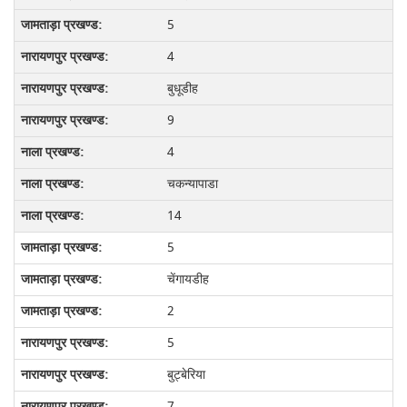
5
4
बुधूडीह
9
4
चकन्यापाडा
14
5
चेंगायडीह
2
5
बुट्बेरिया
7