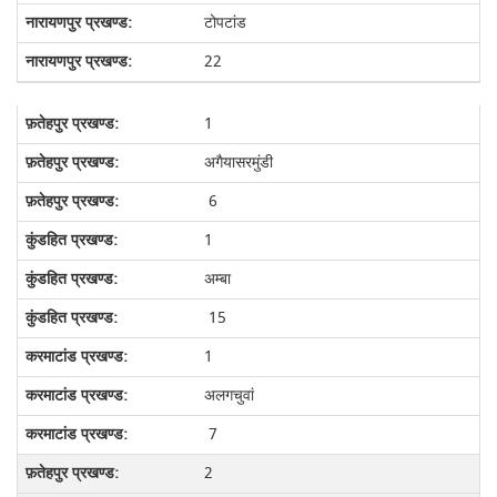
टोपटांड
22
1
अगैयासरमुंडी
6
1
अम्बा
15
1
अलगचुवां
7
2