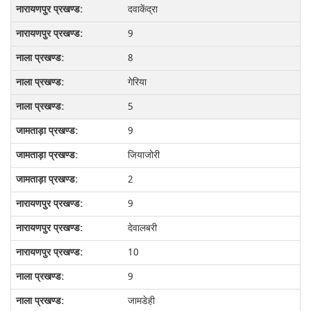
दवाकेंद्रा
9
8
गेरिया
5
9
जियाजोरी
2
9
देवालबरी
10
9
जामडेही