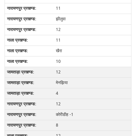
11
झीलुवा
12
11
खैरा
10
12
मेनझिया
4
12
कोरीडीह -1
8
12