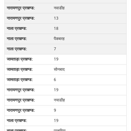
नवाडीह
13
18
पैकबरह
7
19
सोनबाद
6
19
नयाडीह
9
19
पाकुरिया