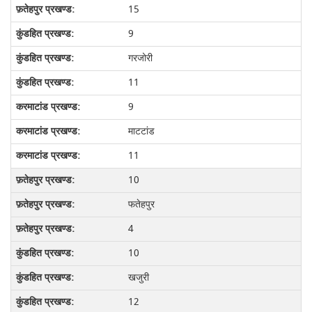
15
9
गरजोरी
11
9
माटटांड
11
10
फतेहपुर
4
10
खजुरी
12