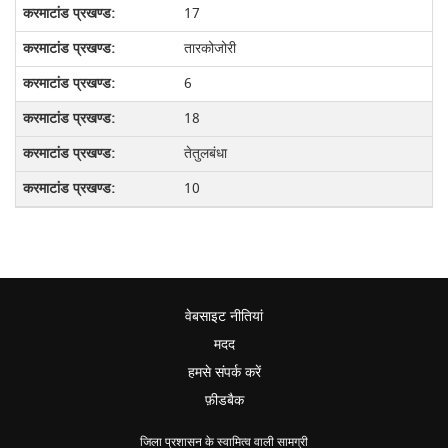
17
तारकोजोरी
6
18
तेतुलबंधा
10
वेबसाइट नीतियां
मदद
हमसे संपर्क करें
फ़ीडबैक
जिला प्रशासन के स्वामित्व वाली सामग्री