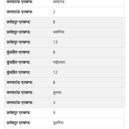
कर्माटांड
2
8
धसनिया
13
8
गाईपाथर
12
8
कुरुवा
3
9
डुमरिया