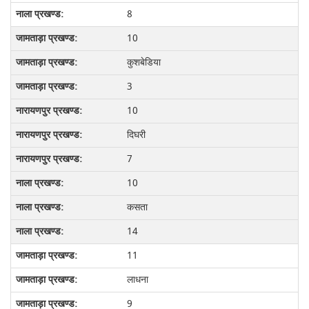
8
10
कुशबेडिया
3
10
दिघरी
7
10
कसता
14
11
लाधना
9