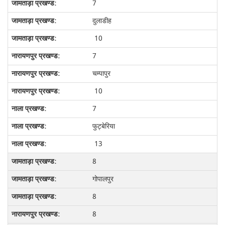
7
दुलाडीह
10
7
चम्पापुर
10
7
फुट्बेरिया
13
8
गोपालपुर
8
8