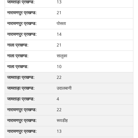
13
21
पोसता
14
21
सालुका
10
22
उदालबानी
4
22
रूपडीह
13