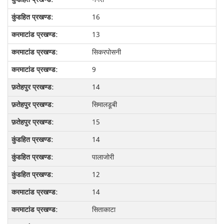
16
13
सिकरपोसनी
9
14
सिमालडूबी
15
14
पालाजोरी
12
14
सिताकाटा