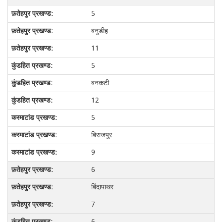
5
बनुडीह
11
5
बनकटी
12
5
बिराजपुर
9
6
बिंदापाथर
7
6