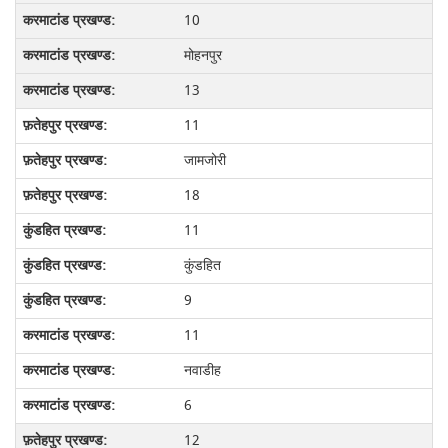
10
मोहनपुर
13
11
जामजोरी
18
11
कुंडहित
9
11
नवाडीह
6
12